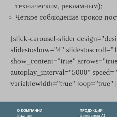
техническим, рекламным);
Четкое соблюдение сроков пос
[slick-carousel-slider design="de
slidestoshow="4" slidestoscroll="
show_content="true" arrows="true
autoplay_interval="5000" speed=
variablewidth="true" loop="true"]
О КОМПАНИИ
ПРОДУКЦИЯ
Вакансии
Двери серии А1