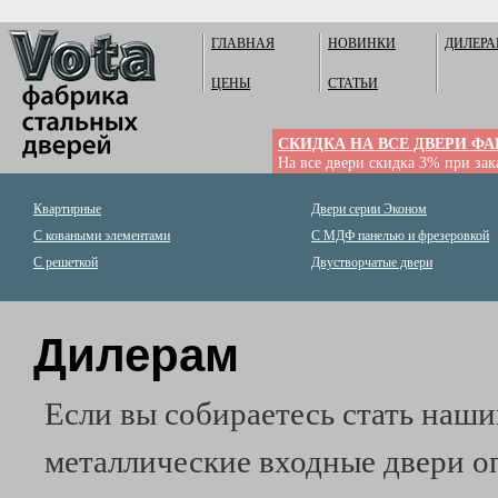
ГЛАВНАЯ
НОВИНКИ
ДИЛЕР
ЦЕНЫ
СТАТЬИ
СКИДКА НА ВСЕ ДВЕРИ Ф
На все двери скидка 3% при зака
Квартирные
Двери серии Эконом
С коваными элементами
С МДФ панелью и фрезеровкой
С решеткой
Двустворчатые двери
Дилерам
Если вы собираетесь стать наш
металлические входные двери оп