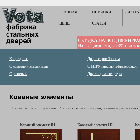
ГЛАВНАЯ
НОВИНКИ
ДИЛЕР
ЦЕНЫ
СТАТЬИ
СКИДКА НА ВСЕ ДВЕРИ Ф
На все двери скидка 3% при зака
Квартирные
Двери серии Эконом
С коваными элементами
С МДФ панелью и фрезеровкой
С решеткой
Двустворчатые двери
Кованые элементы
Сейчас мы используем более 7 готовых кованых узоров, но можем разработать н
Кованый элемент Н1
Кованый элемент Н2
Ко