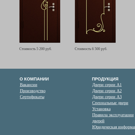
Стоимость 5 200 руб.
Стоимость 6 500 руб.
О КОМПАНИИ
ПРОДУКЦИЯ
Вакансии
Двери серии А1
Производство
Двери серии А2
Сертификаты
Двери серии А3
Специальные двери
Установка
Правила эксплуатации
дверей
Юридическая информа