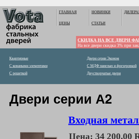
ГЛАВНАЯ
НОВИНКИ
ДИЛЕР
ЦЕНЫ
СТАТЬИ
СКИДКА НА ВСЕ ДВЕРИ Ф
На все двери скидка 3% при зака
Квартирные
Двери серии Эконом
С коваными элементами
С МДФ панелью и фрезеровкой
С решеткой
Двустворчатые двери
Двери серии А2
Входная метал
Цена:
34 200.00